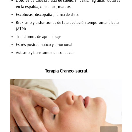
Dolores de cabeza , falta de sueño, sinusitis, migrañas , dolores
en la espalda, cansancio, mareos.
Escoliosis , discopatía , hernia de disco
Bruxismo y disfunciones de la articulación temporomandibular
(ATM)
Transtornos de aprendizaje
Estrés postraumatico y emocional
Autismo y transtornos de conducta
Terapia Craneo-sacral
Next
VOM