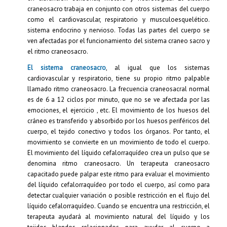
El sistema craneosacro
, al igual que los sistemas
cardiovascular y respiratorio, tiene su propio ritmo palpable
llamado ritmo craneosacro. La frecuencia craneosacral normal
es de 6 a 12 ciclos por minuto, que no se ve afectada por las
emociones, el ejercicio , etc. El movimiento de los huesos del
cráneo es transferido y absorbido por los huesos periféricos del
cuerpo, el tejido conectivo y todos los órganos. Por tanto, el
movimiento se convierte en un movimiento de todo el cuerpo.
El movimiento del líquido cefalorraquídeo crea un pulso que se
denomina ritmo craneosacro. Un terapeuta craneosacro
capacitado puede palpar este ritmo para evaluar el movimiento
del líquido cefalorraquídeo por todo el cuerpo, así como para
detectar cualquier variación o posible restricción en el flujo del
líquido cefalorraquídeo. Cuando se encuentra una restricción, el
terapeuta ayudará al movimiento natural del líquido y los
tejidos blandos relacionados para ayudar al cuerpo a
autocorregirse, desarrollar la flexibilidad de la columna y
mejorar la salud y el bienestar general.