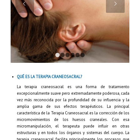
/EX
1
2
3
4
5
6
QUÉ ES LA TERAPIA CRANEOSACRAL?
La terapia craneosacral es una forma de tratamiento
excepcionalmente suave pero extremadamente poderosa, cada
vez más reconocida por la profundidad de su influencia y la
amplia gama de sus efectos terapéuticos. La principal
característica de la Terapia Craneosacral es la corrección de los
micromovimientos de los huesos craneales. Con esa
micromanipulación, el terapeuta puede influir en otras
estructuras y en todos los órganos y sistemas del cuerpo. La
terapia craneosacral facilita principalmente los procesos que
mejoran las capacidades innatas del cuerpo para la curación
natural.
Uno de los principales objetivos es mejorar el flujo de líquido
cefalorraquídeo. Mejorar el flujo y el intercambio de líquidos