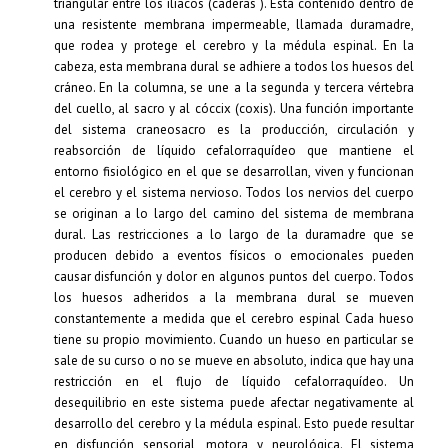
del cuello, al sacro y al cóccix (coxis). Una función importante
del sistema craneosacro es la producción, circulación y
reabsorción de líquido cefalorraquídeo que mantiene el
entorno fisiológico en el que se desarrollan, viven y funcionan
el cerebro y el sistema nervioso. Todos los nervios del cuerpo
se originan a lo largo del camino del sistema de membrana
dural. Las restricciones a lo largo de la duramadre que se
producen debido a eventos físicos o emocionales pueden
causar disfunción y dolor en algunos puntos del cuerpo. Todos
los huesos adheridos a la membrana dural se mueven
constantemente a medida que el cerebro espinal Cada hueso
tiene su propio movimiento. Cuando un hueso en particular se
sale de su curso o no se mueve en absoluto, indica que hay una
restricción en el flujo de líquido cefalorraquídeo. Un
desequilibrio en este sistema puede afectar negativamente al
desarrollo del cerebro y la médula espinal. Esto puede resultar
en disfunción sensorial, motora y neurológica. El sistema
craneosacro trabaja en conjunto con otros sistemas del cuerpo
como el cardiovascular, respiratorio y musculoesquelético.
sistema endocrino y nervioso. Todas las partes del cuerpo se
ven afectadas por el funcionamiento del sistema craneo sacro y
el ritmo craneosacro.