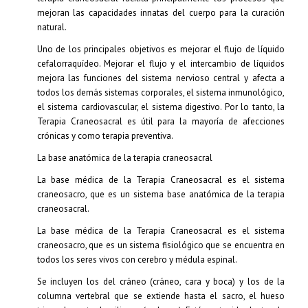
mejora las funciones del sistema nervioso central y afecta a
todos los demás sistemas corporales, el sistema inmunológico,
el sistema cardiovascular, el sistema digestivo. Por lo tanto, la
Terapia Craneosacral es útil para la mayoría de afecciones
crónicas y como terapia preventiva.
La base anatómica de la terapia craneosacral
La base médica de la Terapia Craneosacral es el sistema
craneosacro, que es un sistema base anatómica de la terapia
craneosacral.
La base médica de la Terapia Craneosacral es el sistema
craneosacro, que es un sistema fisiológico que se encuentra en
todos los seres vivos con cerebro y médula espinal.
Se incluyen los del cráneo (cráneo, cara y boca) y los de la
columna vertebral que se extiende hasta el sacro, el hueso
triangular entre los iliacos (caderas ). Está contenido dentro de
una resistente membrana impermeable, llamada duramadre,
que rodea y protege el cerebro y la médula espinal. En la
cabeza, esta membrana dural se adhiere a todos los huesos del
cráneo. En la columna, se une a la segunda y tercera vértebra